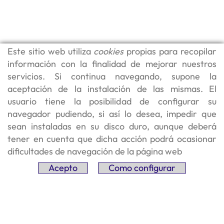
Este sitio web utiliza
cookies
propias para recopilar
información con la finalidad de mejorar nuestros
servicios. Si continua navegando, supone la
aceptación de la instalación de las mismas. El
usuario tiene la posibilidad de configurar su
navegador pudiendo, si así lo desea, impedir que
sean instaladas en su disco duro, aunque deberá
tener en cuenta que dicha acción podrá ocasionar
SÍGUENOS
dificultades de navegación de la página web
Acepto
Como configurar
VISÍTANOS
Zero Balancing Spain
Ctra. Riudaura, 41 – 17800 Olot (Girona)